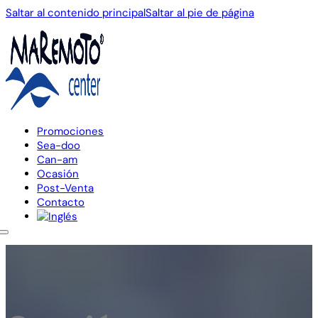
Saltar al contenido principal
Saltar al pie de página
Promociones
Sea-doo
Can-am
Ocasión
Post-Venta
Contacto