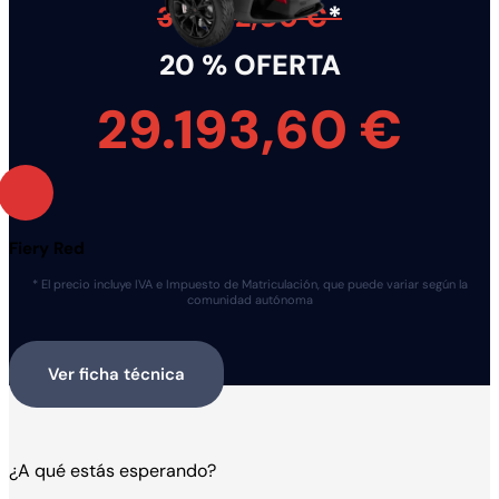
36.492,00 €
*
20 % OFERTA
29.193,60 €
Fiery Red
* El precio incluye IVA e Impuesto de Matriculación, que puede variar según la
comunidad autónoma
Ver ficha técnica
¿A qué estás esperando?