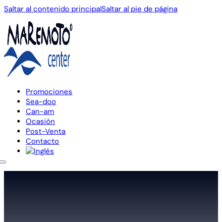
Saltar al contenido principal
Saltar al pie de página
Promociones
Sea-doo
Can-am
Ocasión
Post-Venta
Contacto