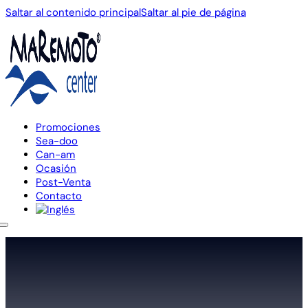
Saltar al contenido principal
Saltar al pie de página
Promociones
Sea-doo
Can-am
Ocasión
Post-Venta
Contacto