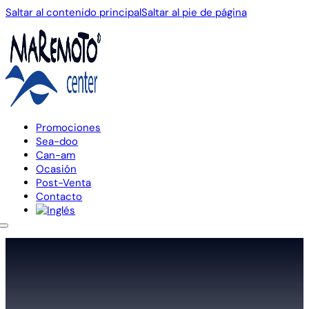
Saltar al contenido principal
Saltar al pie de página
Promociones
Sea-doo
Can-am
Ocasión
Post-Venta
Contacto