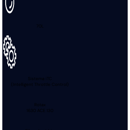
70L
Sistema iTC
(Intelligent Throttle Control)
Rotax
1630 ACE 130