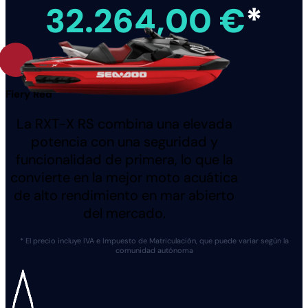
32.264,00 €
*
Fiery Red
La RXT-X RS combina una elevada
potencia con una seguridad y
funcionalidad de primera, lo que la
convierte en la mejor moto acuática
de alto rendimiento en mar abierto
del mercado.
* El precio incluye IVA e Impuesto de Matriculación, que puede variar según la
comunidad autónoma