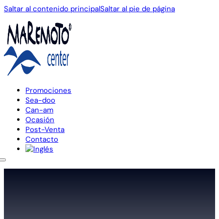
Saltar al contenido principal
Saltar al pie de página
Promociones
Sea-doo
Can-am
Ocasión
Post-Venta
Contacto